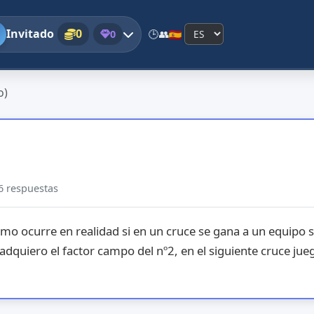
Invitado
0
0
🕒
👥
o)
6
respuestas
mo ocurre en realidad si en un cruce se gana a un equipo s
adquiero el factor campo del nº2, en el siguiente cruce jue