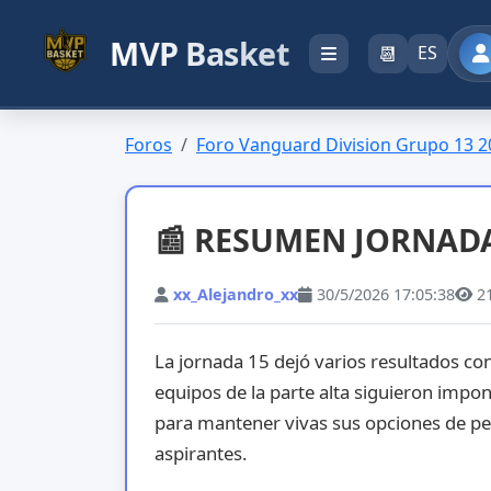
MVP Basket
📆
ES
Foros
Foro Vanguard Division Grupo 13 2
📰 RESUMEN JORNADA
xx_Alejandro_xx
30/5/2026 17:05:38
2
La jornada 15 dejó varios resultados c
equipos de la parte alta siguieron impo
para mantener vivas sus opciones de pe
aspirantes.