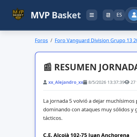
MVP Basket
📆
ES
Foros
Foro Vanguard Division Grupo 13 2
📰 RESUMEN JORNADA
xx_Alejandro_xx
8/5/2026 13:37:39
27
La jornada 5 volvió a dejar muchísimos 
dominando con ataques muy sólidos y g
tácticos.
C.E. Alcoià 102-75 Juan Anchorena