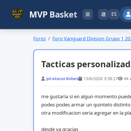
MVP Basket
📆
ES
Foros
Foro Vanguard Division Grupo 1 20
Tacticas personaliza
piratacordobes
13/6/2026 3:38:27
44
me gustaria si en algun momento puede q
podes podes armar un quinteto distinto
otra modificacion seria agregar en la pl
desde ya gracias