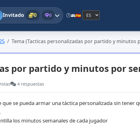
Invitado
0
0
🕒
👥
25
Tema (Tacticas personalizadas por partido y minutos po
das por partido y minutos por 
vistas
4
respuestas
ue se pueda armar una táctica personalizada sin tener que
.
antilla los minutos semanales de cada jugador